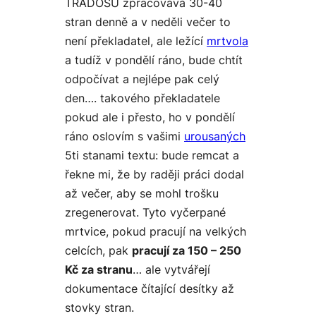
TRADOSU zpracovává 30-40
stran denně a v neděli večer to
není překladatel, ale ležící
mrtvola
a tudíž v pondělí ráno, bude chtít
odpočívat a nejlépe pak celý
den…. takového překladatele
pokud ale i přesto, ho v pondělí
ráno oslovím s vašimi
urousaných
5ti stanami textu: bude remcat a
řekne mi, že by raději práci dodal
až večer, aby se mohl trošku
zregenerovat. Tyto
vyčerpané
mrtvice,
pokud pracují na velkých
celcích, pak
pracují za 150 – 250
Kč za stranu
… ale vytvářejí
dokumentace čítající desítky až
stovky stran.