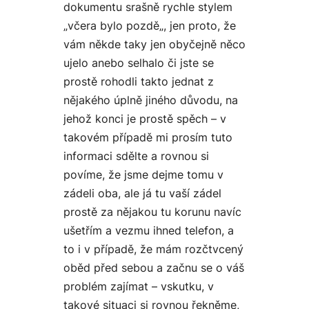
dokumentu srašně rychle stylem
„
včera bylo pozdě
„, jen proto, že
vám někde taky jen obyčejně něco
ujelo anebo selhalo či jste se
prostě rohodli takto jednat z
nějakého úplně jiného důvodu, na
jehož konci je prostě spěch – v
takovém případě mi prosím tuto
informaci sdělte a rovnou si
povíme, že jsme dejme tomu v
zádeli oba
, ale já tu vaší zádel
prostě za nějakou tu korunu navíc
ušetřím a vezmu ihned telefon, a
to i v případě, že mám rozčtvcený
oběd před sebou a začnu se o váš
problém zajímat – vskutku, v
takové situaci si rovnou řekněme,