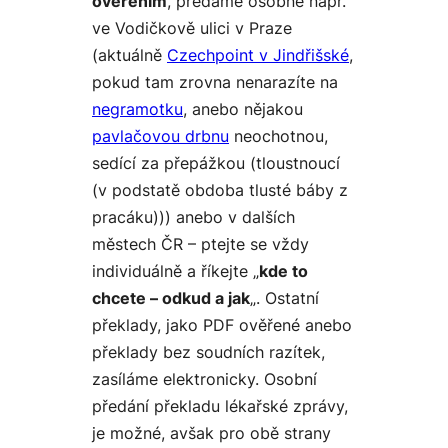
ověřením
, předáme osobně např.
ve Vodičkově ulici v Praze
(aktuálně
Czechpoint v Jindřišské
,
pokud tam zrovna nenarazíte na
negramotku
, anebo nějakou
pavlačovou drbnu
neochotnou,
sedící za přepážkou (tloustnoucí
(v podstatě obdoba tlusté báby z
pracáku))) anebo v dalších
městech ČR – ptejte se vždy
individuálně a říkejte „
kde to
chcete – odkud a jak
„. Ostatní
překlady, jako PDF ověřené anebo
překlady bez soudních razítek,
zasíláme elektronicky. Osobní
předání překladu lékařské zprávy,
je možné, avšak pro obě strany