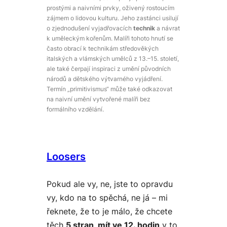
prostými a naivními prvky, oživený rostoucím
zájmem o lidovou kulturu. Jeho zastánci usilují
o zjednodušení vyjadřovacích
technik
a návrat
k uměleckým kořenům. Malíři tohoto hnutí se
často obrací k technikám středověkých
italských a vlámských umělců z 13.–15. století,
ale také čerpají inspiraci z umění původních
národů a dětského výtvarného vyjádření.
Termín „primitivismus“ může také odkazovat
na naivní umění vytvořené malíři bez
formálního vzdělání.
Loosers
Pokud ale vy, ne, jste to opravdu
vy, kdo na to spěchá, ne já – mi
řeknete, že to je málo, že chcete
těch
5 stran, mít ve 12. hodin
v to