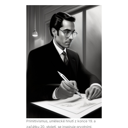
Primitivismus
, umělecké hnutí z konce 19. a
začátku 20. století, se inspiruje prvotními,