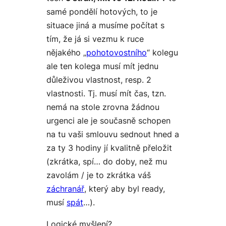
samé pondělí hotových, to je
situace jiná a musíme počítat s
tím, že já si vezmu k ruce
nějakého
„
pohotovostního
“ kolegu
ale ten kolega musí mít jednu
důleživou vlastnost, resp. 2
vlastnosti. Tj. musí mít čas, tzn.
nemá na stole zrovna žádnou
urgenci ale je současně schopen
na tu vaši smlouvu sednout hned a
za ty 3 hodiny jí kvalitně přeložit
(zkrátka, spí… do doby, než mu
zavolám / je to zkrátka váš
záchranář
, který aby byl ready,
musí
spát
…).
Logické myšlení?