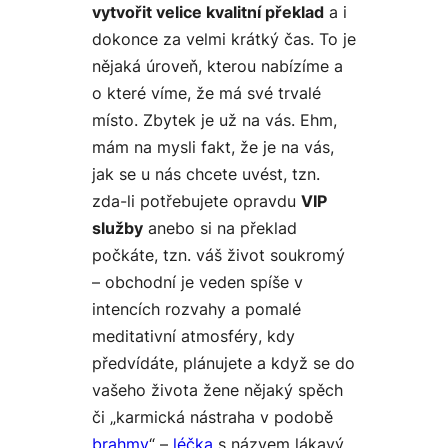
vytvořit velice kvalitní překlad
a i
dokonce za velmi krátký čas. To je
nějaká úroveň, kterou nabízíme a
o které víme, že má své trvalé
místo. Zbytek je už na vás. Ehm,
mám na mysli fakt, že je na vás,
jak se u nás chcete uvést, tzn.
zda-li potřebujete opravdu
VIP
služby
anebo si na překlad
počkáte, tzn. váš život soukromý
– obchodní je veden spíše v
intencích rozvahy a pomalé
meditativní atmosféry
, kdy
předvídáte, plánujete a když se do
vašeho života žene nějaký spěch
či „karmická nástraha v podobě
brahmy
“ –
léčka
s názvem lákavý,