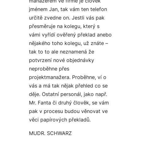
manažerem ve firmě je člověk
jménem
Jan,
tak vám ten telefon
určitě zvedne on. Jestli vás pak
přesměruje na kolegu, který s
vámi vyřídí ověřený překlad anebo
nějakého toho kolegu, už znáte –
tak to to ale neznamená že
potvrzení nové objednávky
neproběhne přes
projektmanažera
. Proběhne, ví o
vás a má tak nějak přehled co se
děje. Ostatní personál, jako např.
Mr. Fanta či druhý člověk, se vám
pak v procesu budou věnovat ve
věci papírových překladů.
MUDR. SCHWARZ