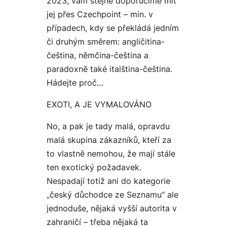
2023, vám stejně doporučíme mít
jej přes Czechpoint – min. v
případech, kdy se překládá jedním
či druhým směrem: angličitina-
čeština, němčina-čeština a
paradoxně také italština-čeština.
Hádejte proč…
EXOTI, A JE VYMALOVÁNO
No, a pak je tady malá, opravdu
malá skupina zákazníků, kteří za
to vlastně nemohou, že mají stále
ten exotický požadavek.
Nespadají totiž ani do kategorie
„
český důchodce ze Seznamu
“ ale
jednoduše, nějaká vyšší autorita v
zahraničí – třeba nějaká ta