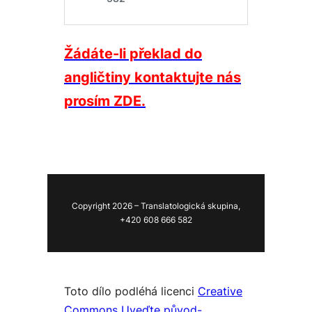
Žádáte-li překlad do
angličtiny kontaktujte nás
prosím ZDE.
Copyright 2026 – Translatologická skupina,
+420 608 666 582
Toto dílo podléhá licenci
Creative
Commons Uveďte původ-