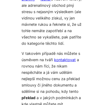
ale adrenalinový obchod plný
stresu s nejasným výsledkem (ale
vidinou velikého zisku), vy jen
mávnete rukou a řeknete si, že už
tohle nemáte zapotřebí a na
všechno se vykašlete, pak patříte
do kategorie těchto lidí.
V takovém případě nás můžete s
úsměvem na tváři
kontaktovat
a
rovnou nám říci, že nikam
nespěcháte a já vám
udělám
nejlepší možnou cenu
za překlad
smlouvy či jiného dokumentu a
sdělíme si na pohodu, kdy tento
překlad
a v jakých podmínkách a
kde vlastně můžete mít.