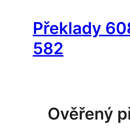
Přeskočit
na
Překlady 60
obsah
582
Ověřený př