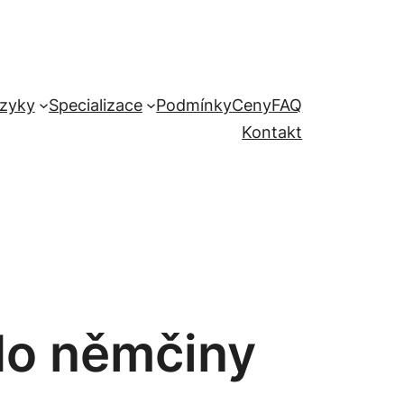
zyky
Specializace
Podmínky
Ceny
FAQ
Kontakt
 do němčiny