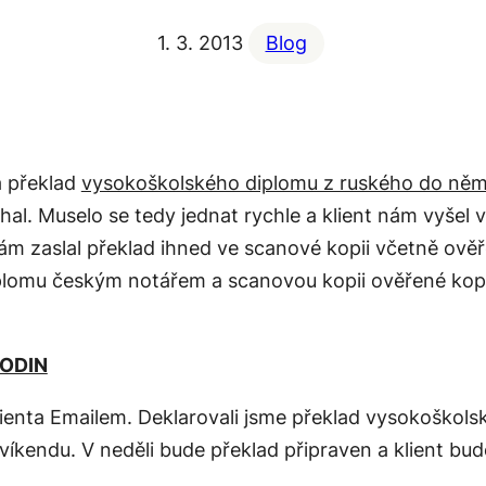
1. 3. 2013
Blog
a překlad
vysokoškolského diplomu z ruského do ně
hal. Muselo se tedy jednat rychle a klient nám vyšel v
ám zaslal překlad ihned ve scanové kopii včetně ově
lomu českým notářem a scanovou kopii ověřené kopie
HODIN
klienta Emailem. Deklarovali jsme překlad vysokoškol
kendu. V neděli bude překlad připraven a klient bu