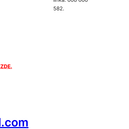
582.
 ZDE.
l.com