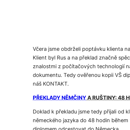
Včera jsme obdrželi poptávku klienta n
Klient byl Rus a na překlad značně spěc
znalostmi z počítačových technologií n
dokumentu. Tedy ověřenou kopii VŠ dip
náš KONTAKT.
PŘEKLADY NĚMČINY
A RUŠTINY: 48 
Doklad k překladu jsme tedy přijali od 
německého jazyka do 48 hodin během ví
diplomem odcestovat do Německa.