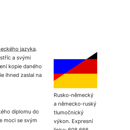
meckého jazyka
.
stříc a svými
ření kopie daného
 ihned zaslal na
Rusko-německý
a německo-ruský
ského diplomu do
tlumočnický
de moci se svým
výkon. Expresní
linka: 608 666