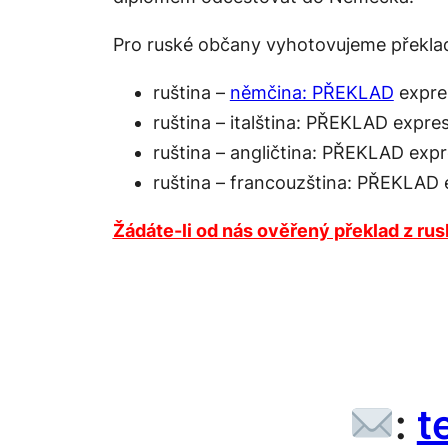
Pro ruské občany vyhotovujeme překla
ruština –
němčina: PŘEKLAD
expre
ruština – italština
: PŘEKLAD expre
ruština – angličtina
: PŘEKLAD expr
ruština – francouzština
: PŘEKLAD 
Žádáte-li od nás ověřený překlad z ru
:
t