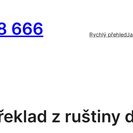
8 666
Rychlý přehled
Ja
eklad z ruštiny