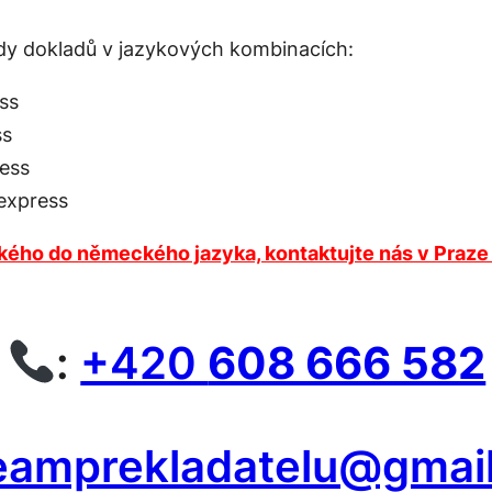
dy dokladů v jazykových kombinacích:
ss
ss
ess
express
ského do německého jazyka, kontaktujte nás v Praze
:
+420
608 666 582
eamprekladatelu@gmai