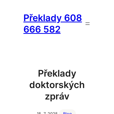
Přeskočit
na
Překlady 608
obsah
666 582
Překlady
doktorských
zpráv
15. 7. 2025
Blog