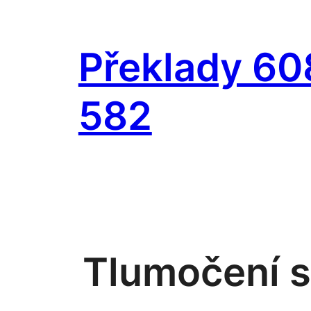
Přeskočit
na
Překlady 60
obsah
582
Tlumočení s