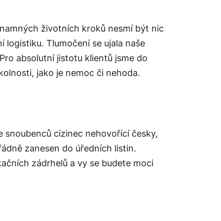
ýznamných životních kroků nesmí být nic
 logistiku. Tlumočení se ujala naše
Pro absolutní jistotu klientů jsme do
lnosti, jako je nemoc či nehoda.
e snoubenců cizinec nehovořící česky,
 řádně zanesen do úředních listin.
kačních zádrhelů a vy se budete moci