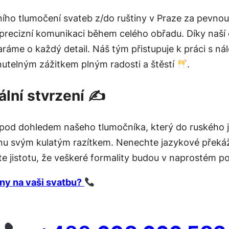
ního tlumočení svateb z/do ruštiny v Praze za pevno
 precizní komunikaci během celého obřadu. Díky naší
ráme o každý detail. Náš tým přistupuje k práci s nál
utelným zážitkem plným radosti a štěstí
.
ální stvrzení
✍️
pod dohledem našeho tlumočníka, který do ruského j
onu svým kulatým razítkem. Nenechte jazykové překáž
e jistotu, že veškeré formality budou v naprostém p
ny na vaši svatbu?