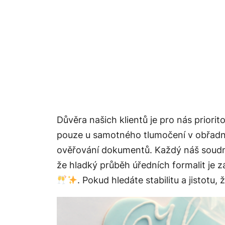
Důvěra našich klientů je pro nás priorit
pouze u samotného tlumočení v obřadní
ověřování dokumentů. Každý náš soudní 
že hladký průběh úředních formalit je z
. Pokud hledáte stabilitu a jistot