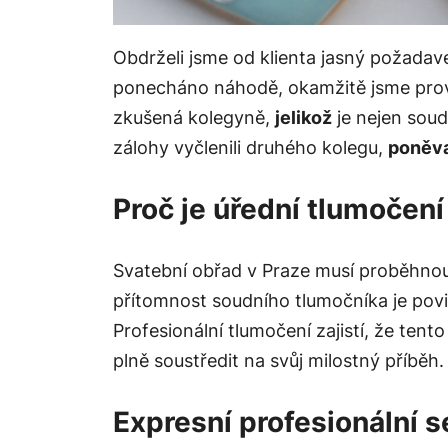
Obdrželi jsme od klienta jasný požadav
ponecháno náhodě, okamžitě jsme prověři
zkušená kolegyně,
jelikož
je nejen soudn
zálohy vyčlenili druhého kolegu,
poněv
Proč je úřední tlumočen
Svatební obřad v Praze musí proběhnout
přítomnost soudního tlumočníka je pov
Profesionální tlumočení zajistí, že te
plně soustředit na svůj milostný příběh.
Expresní profesionální s