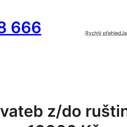
8 666
Rychlý přehled
Ja
vateb z/do ruštin