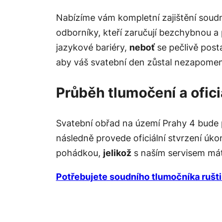
Nabízíme vám kompletní zajištění soud
odborníky, kteří zaručují bezchybnou a
jazykové bariéry,
neboť
se pečlivě posta
aby váš svatební den zůstal nezapomen
Průběh tlumočení a ofici
Svatební obřad na území Prahy 4 bude 
následně provede oficiální stvrzení úk
pohádkou,
jelikož
s naším servisem mát
Potřebujete soudního tlumočníka rušti