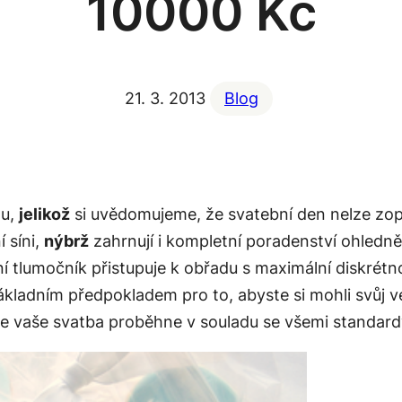
10000 Kč
21. 3. 2013
Blog
ou,
jelikož
si uvědomujeme, že svatební den nelze zop
 síni,
nýbrž
zahrnují i kompletní poradenství ohledn
tlumočník přistupuje k obřadu s maximální diskrétno
ákladním předpokladem pro to, abyste si mohli svůj v
u, že vaše svatba proběhne v souladu se všemi standar