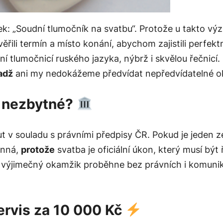
ek: „Soudní tlumočník na svatbu“. Protože u takto v
li termín a místo konání, abychom zajistili perfektní
í tlumočnicí ruského jazyka, nýbrž i skvělou řečnicí. 
adž
ani my nedokážeme předvídat nepředvídatelné oko
í nezbytné?
 v souladu s právními předpisy ČR. Pokud je jeden z
inná,
protože
svatba je oficiální úkon, který musí být
nto výjimečný okamžik proběhne bez právních i komuni
ervis za 10 000 Kč