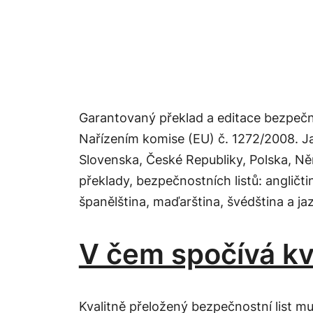
Garantovaný překlad a editace bezpečnost
Nařízením komise (EU) č. 1272/2008. J
Slovenska, České Republiky, Polska, N
překlady, bezpečnostních listů: angličtin
španělština, maďarština, švédština a ja
V čem spočívá kva
Kvalitně přeložený bezpečnostní list mu