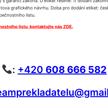
y s garancí zákona. U etiket řešíme: 1) dodání zákonn
ntova grafického návrhu. Doba pro dodání etiket: čes
ečnostního listu.
ostního listu, kontaktujte nás ZDE.
:
+420
608 666 582
eamprekladatelu@gmai