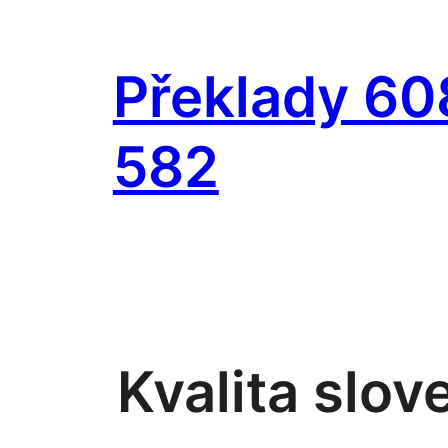
Přeskočit
na
Překlady 60
obsah
582
Kvalita slo