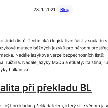
28. 1. 2021
Blog
ních listů: Technická i legislativní část v souladu s
azykové mutace běžných jazyků pro národní prostřed
ěmecka. Nadále jazykové verze bezpečnosních listů:
a, ruština. Nadále jazyky MSDS a etikety: italština, ru
zyky balkánské.
lita při překladu BL
sí být překládán překladatelem, který si je vědom jas