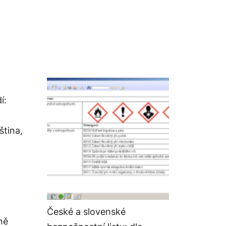
í:
ština,
České a slovenské
ně