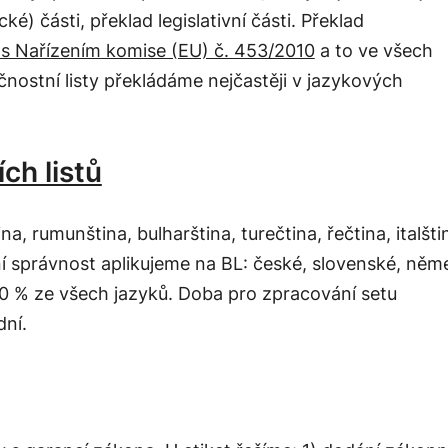
cké) části,
překlad legislativní části. Překlad
 s Nařízením komise (EU) č. 453/2010
a to ve všech
ostní listy překládáme nejčastěji v jazykových
ch listů
na, rumunština, bulharština, turečtina, řečtina, italšti
ivní správnost aplikujeme na BL: české, slovenské, něm
0 % ze všech jazyků. Doba pro zpracování setu
dní.