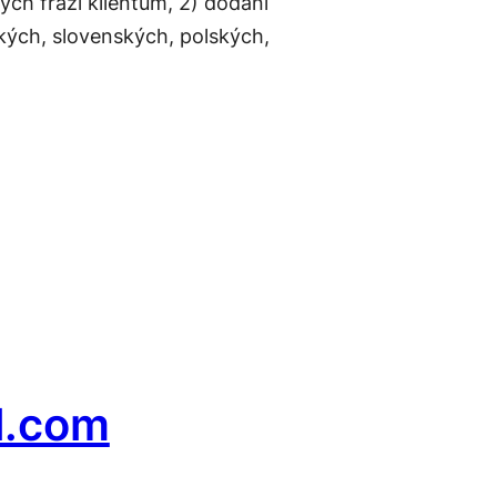
ých frází klientům, 2) dodání
kých, slovenských, polských,
l.com