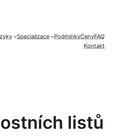
zyky
Specializace
Podmínky
Ceny
FAQ
Kontakt
stních listů