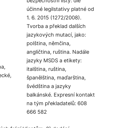
bezpečnostní listy: dle
účinné legilstativy platné od
1. 6. 2015 (1272/2008).
Tvorba a překlad dalších
jazykových mutací, jako:
polština, němčina,
angličtina, ruština. Nadále
jazyky MSDS a etikety:
na,
italština, ruština,
ecké,
španělština, maďarština,
švédština a jazyky
balkánské. Expresní kontakt
na tým překladatelů: 608
666 582