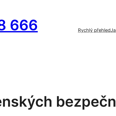
8 666
Rychlý přehled
Ja
venských bezpečno