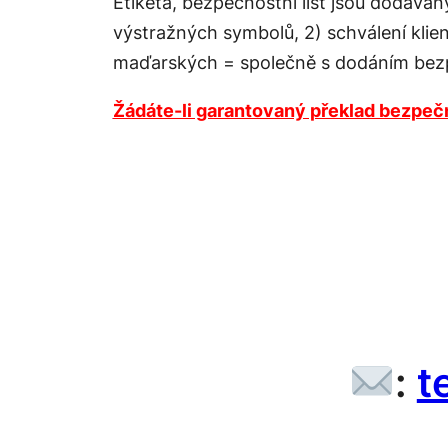
Etiketa, bezpečnostní list jsou dodáván
výstražných symbolů, 2) schválení klie
maďarských = společně s dodáním bezp
Žádáte-li garantovaný překlad bezpečn
:
t