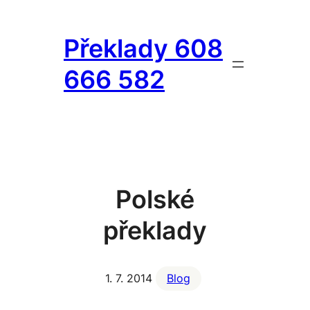
Přeskočit
na
Překlady 608
obsah
666 582
Polské
překlady
1. 7. 2014
Blog