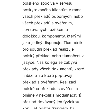
polského spočívá v servisu
poskytovaného klientům v rámci
všech překladů odborných, nebo
všech překladů s ověřením,
stvrzovaných razítkem a
doložkou, komponenty, kterými
jako jediný disponuje. Tlumočník
pro soudní překlad realizuje
polský překlad, nebo tlumočení v
jazyce. Náš kolega se zabývá
překlady všech dokumentů, které
nabízí trh a které poptávají
překlad s ověřením. Realizaci
polského překladu s ověřením
plníme v několika modalitách: 1)
překlad dovávaný jen fyzickou
kopií: a) poštou/kurýrem, b)