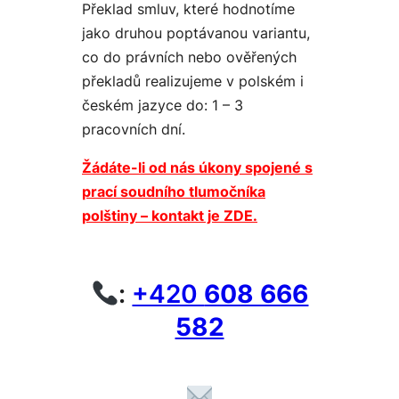
Překlad smluv, které hodnotíme
jako druhou poptávanou variantu,
co do právních nebo ověřených
překladů realizujeme v polském i
českém jazyce do: 1 – 3
pracovních dní.
Žádáte-li od nás úkony spojené s
prací soudního tlumočníka
polštiny – kontakt je ZDE.
:
+420
608 666
582