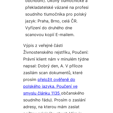
obchodní). Úkony tlumočnické a
překladatelské vázané na profesi
soudního tlumočníka pro polský
jazyk: Praha, Brno, celá ČR.
Vyřízení do druhého dne
scanovou kopií E-mailem.
Výpis z veřejné části
Živnostenského rejstříku, Poučení:
Právní klient nám v minulém týdne
napsal: Dobrý den, A. V příloze
zasílám scan dokumentů, které
prosím
přeložit ověřeně do
polského jazyka. Poučení ve
smyslu článku 1135
občanského
soudního řádu). Prosím o zaslání
adresy, na kterou mám zaslat