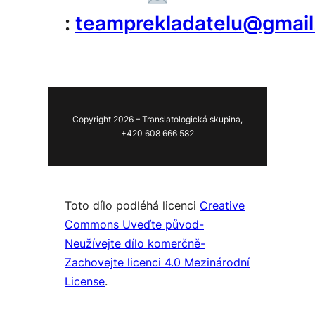
:
teamprekladatelu@gmai
Copyright 2026 – Translatologická skupina,
+420 608 666 582
Toto dílo podléhá licenci
Creative
Commons Uveďte původ-
Neužívejte dílo komerčně-
Zachovejte licenci 4.0 Mezinárodní
License
.