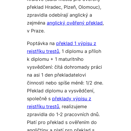
překlad Hradec, Plzeň, Olomouc),
zpravidla odebírají anglický a
zejména
anglický ověřený překlad
,
v Praze.
Poptávka na
překlad 1 výpisu z
rejstříku trestů
, 1 diplomu a příloh
k diplomu + 1 maturitního
vysvědčení: čítá dohromady práci
na asi 1 den překladatelovi
činnosti nebo spíše méně: 1/2 dne.
Překlad diplomu a vysvědčení,
společně s
překlady výpisu z
rejstříku trestů
, realizujeme
zpravidla do 1-2 pracovních dnů.
Platí pro překlad s ověřením do
angličtiny a platí pro překlad s