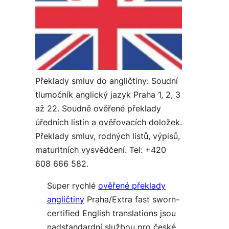
Překlady smluv do angličtiny: Soudní
tlumočník anglický jazyk Praha 1, 2, 3
až 22. Soudně ověřené překlady
úředních listin a ověřovacích doložek.
Překlady smluv, rodných listů, výpisů,
maturitních vysvědčení. Tel: +420
608 666 582.
Super rychlé
ověřené překlady
angličtiny
Praha/Extra fast sworn-
certified English translations jsou
nadstandardní službou pro české