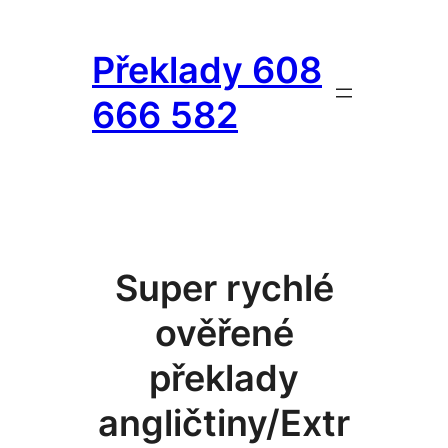
Přeskočit
na
Překlady 608
obsah
666 582
Super rychlé
ověřené
překlady
angličtiny/Extr