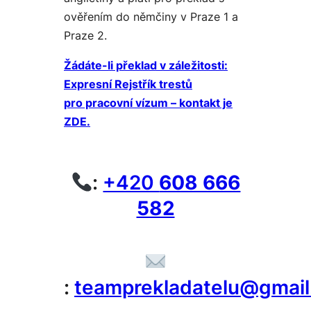
ověřením do němčiny v Praze 1 a
Praze 2.
Žádáte-li překlad v záležitosti:
Expresní Rejstřík trestů
pro pracovní vízum – kontakt je
ZDE.
:
+420
608 666
582
:
teamprekladatelu@gmai