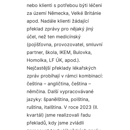
nebo klienti s potřebou býti léčeni
za území Německa, Velké Británie
apod. Nadále klienti žádající
překlad zprávy pro nějaký jiný
účel, než ten medicínský
(pojišťovna, provozovatel, smluvní
partner, škola, IKEM, Bulovka,
Homolka, LF ÚK, apod.).
Nejčastější překlady lékařských
zpráv probíhají v rámci kombinací:
čeština – angličtina, čeština –
němčina. Další vypracovávané
jazyky: španělština, polština,
ruština, italština. V roce 2023 (II.
kvartál) jsme realizovali řadu
překladů, kdy jsme zvládli