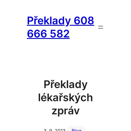
Přeskočit
na
Překlady 608
obsah
666 582
Překlady
lékařských
zpráv
3. 9. 2013
Blog