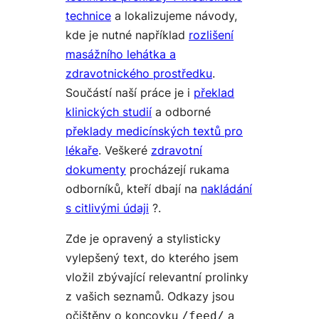
technice
a lokalizujeme návody,
kde je nutné například
rozlišení
masážního lehátka a
zdravotnického prostředku
.
Součástí naší práce je i
překlad
klinických studií
a odborné
překlady medicínských textů pro
lékaře
. Veškeré
zdravotní
dokumenty
procházejí rukama
odborníků, kteří dbají na
nakládání
s citlivými údaji
?.
Zde je opravený a stylisticky
vylepšený text, do kterého jsem
vložil zbývající relevantní prolinky
z vašich seznamů. Odkazy jsou
očištěny o koncovku
a
/feed/