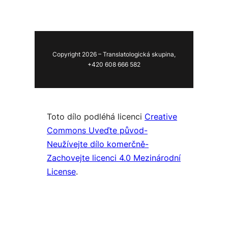
Copyright 2026 – Translatologická skupina,
+420 608 666 582
Toto dílo podléhá licenci
Creative
Commons Uveďte původ-
Neužívejte dílo komerčně-
Zachovejte licenci 4.0 Mezinárodní
License
.