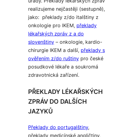
úřady. Překlady lékařských zpráv
realizujeme nejčastěji (sestupně),
jako: překlady z/do italštiny z
onkologie pro IKEM,
překlady
lékařských zpráv z a do
slovenštiny
– onkologie, kardio-
chirurgie IKEM a další,
překlady s
ověřením z/do ruštiny
pro české
posudkové lékaře a soukromá
zdravotnická zařízení.
PŘEKLADY LÉKAŘSKÝCH
ZPRÁV DO DALŠÍCH
JAZYKŮ
Překlady do portugalštiny
,
překlady medicínské angličtiny,