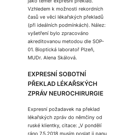
jako téměř expresní překlad.
Vzhledem k možnosti rekordních
časů ve věci lékařských překladů
(při ideálních podmínkách). Nález:
vyšetření bylo zpracováno
akreditovanou metodou dle SOP-
01. Bioptická laboratoř Plzeň,
MUDr. Alena Skálová.
EXPRESNÍ SOBOTNÍ
PŘEKLAD LÉKAŘSKÝCH
ZPRÁV NEUROCHIRURGIE
Expresní požadavek na překlad
lékařských zpráv do němčiny od
ruské klientky, citace: „V pondělí
ráno 7.5.2018 musím poslat ji panu