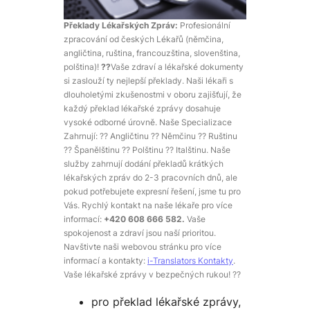
Překlady Lékařských Zpráv:
Profesionální
zpracování od českých Lékařů (němčina,
angličtina, ruština, francouzština, slovenština,
polština)!
?️?
Vaše zdraví a lékařské dokumenty
si zaslouží ty nejlepší překlady. Naši lékaři s
dlouholetými zkušenostmi v oboru zajišťují, že
každý překlad lékařské zprávy dosahuje
vysoké odborné úrovně. Naše Specializace
Zahrnují: ?? Angličtinu ?? Němčinu ?? Ruštinu
?? Španělštinu ?? Polštinu ?? Italštinu. Naše
služby zahrnují dodání překladů krátkých
lékařských zpráv do 2-3 pracovních dnů, ale
pokud potřebujete expresní řešení, jsme tu pro
Vás. Rychlý kontakt na naše lékaře pro více
informací:
+420 608 666 582.
Vaše
spokojenost a zdraví jsou naší prioritou.
Navštivte naši webovou stránku pro více
informací a kontakty:
i-Translators Kontakty
.
Vaše lékařské zprávy v bezpečných rukou! ??
pro překlad lékařské zprávy,