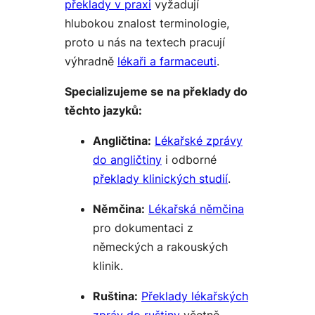
překlady v praxi
vyžadují
hlubokou znalost terminologie,
proto u nás na textech pracují
výhradně
lékaři a farmaceuti
.
Specializujeme se na překlady do
těchto jazyků:
Angličtina:
Lékařské zprávy
do angličtiny
i odborné
překlady klinických studií
.
Němčina:
Lékařská němčina
pro dokumentaci z
německých a rakouských
klinik.
Ruština:
Překlady lékařských