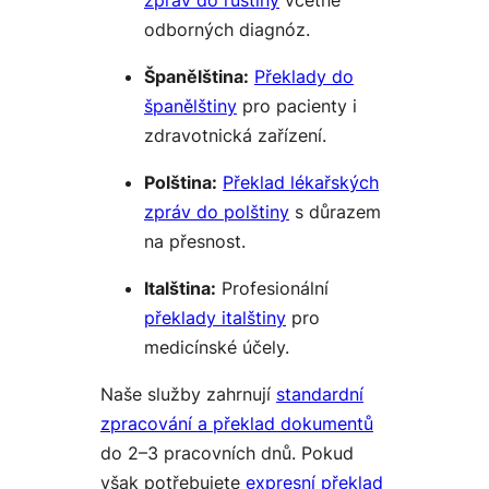
zpráv do ruštiny
včetně
odborných diagnóz.
Španělština:
Překlady do
španělštiny
pro pacienty i
zdravotnická zařízení.
Polština:
Překlad lékařských
zpráv do polštiny
s důrazem
na přesnost.
Italština:
Profesionální
překlady italštiny
pro
medicínské účely.
Naše služby zahrnují
standardní
zpracování a překlad dokumentů
do 2–3 pracovních dnů. Pokud
však potřebujete
expresní překlad