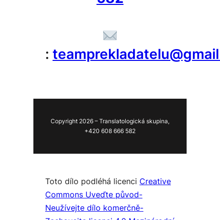
:
teamprekladatelu@gmai
Copyright 2026 – Translatologická skupina,
+420 608 666 582
Toto dílo podléhá licenci
Creative
Commons Uveďte původ-
Neužívejte dílo komerčně-