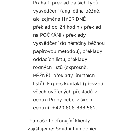
Praha 1, překlad dalších typů
vysvědčení (angličtina běžně,
ale zejména HYBRIDNĚ –
překlad do 24 hodin / překlad
na POČKÁNÍ / překlady
vysvědčení do němčiny běžnou
papírovou metodou), překlady
oddacích listů, překlady
rodných listů (expresně,
BĚŽNĚ), překlady úmrtních
listů). Expres kontakt (převzetí
všech ověřených překladů v
centru Prahy nebo v širším
centru): +420 608 666 582.
Pro naše telefonující klienty
zajištujeme: Soudní tlumočníci