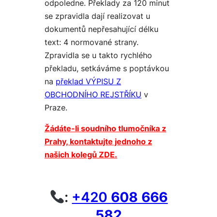
odpoledne. Překlady za 120 minut
se zpravidla dají realizovat u
dokumentů nepřesahující délku
text: 4 normované strany.
Zpravidla se u takto rychlého
překladu, setkáváme s poptávkou
na
překlad VÝPISU Z
OBCHODNÍHO REJSTŘÍKU
v
Praze.
Žádáte-li soudního tlumočníka z
Prahy, kontaktujte jednoho z
našich kolegů ZDE.
:
+420
608 666
582