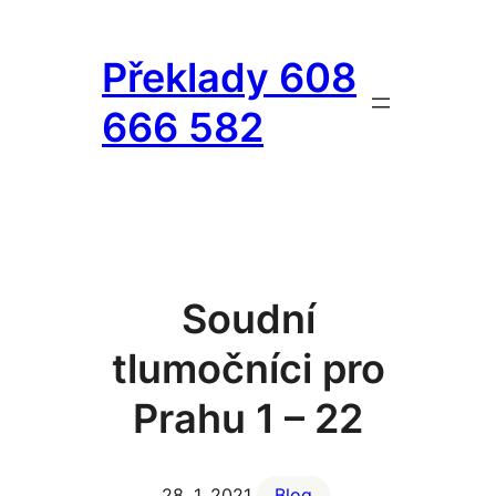
Přeskočit
na
Překlady 608
obsah
666 582
Soudní
tlumočníci pro
Prahu 1 – 22
28. 1. 2021
Blog