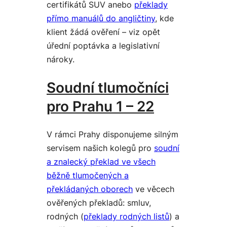
certifikátů SUV anebo
překlady
přímo manuálů do angličtiny
, kde
klient žádá ověření – viz opět
úřední poptávka a legislativní
nároky.
Soudní tlumočníci
pro Prahu 1 – 22
V rámci Prahy disponujeme silným
servisem našich kolegů pro
soudní
a znalecký překlad ve všech
běžně tlumočených a
překládaných oborech
ve věcech
ověřených překladů: smluv,
rodných (
překlady rodných listů
) a