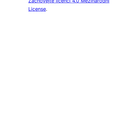
Zachovejte licenci 4.0 Mezinárodní
License
.